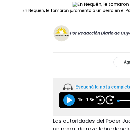
En Nequén, le tomaron juramento a un perro en el Po
Por
Redacción Diario de Cuy
Agr
Escuchá la nota complet
1
1.5
10
10
Las autoridades del Poder Ju
un perro, de raza labradoodl