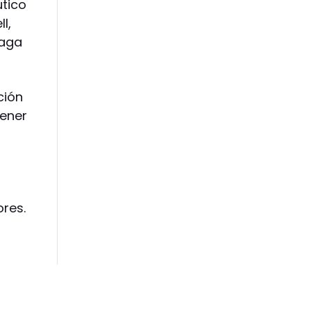
utico
l,
haga
ción
tener
res.