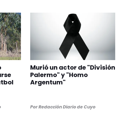
o
Murió un actor de "División
arse
Palermo" y "Homo
útbol
Argentum"
o
Por
Redacción Diario de Cuyo