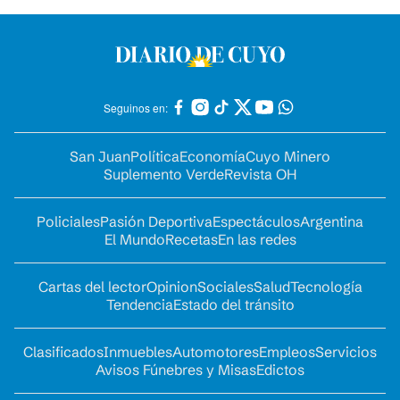
Seguinos en:
San Juan
Política
Economía
Cuyo Minero
Suplemento Verde
Revista OH
Policiales
Pasión Deportiva
Espectáculos
Argentina
El Mundo
Recetas
En las redes
Cartas del lector
Opinion
Sociales
Salud
Tecnología
Tendencia
Estado del tránsito
Clasificados
Inmuebles
Automotores
Empleos
Servicios
Avisos Fúnebres y Misas
Edictos