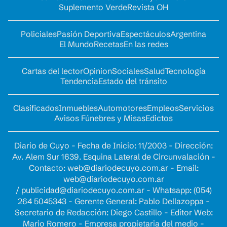
Suplemento Verde
Revista OH
Policiales
Pasión Deportiva
Espectáculos
Argentina
El Mundo
Recetas
En las redes
Cartas del lector
Opinion
Sociales
Salud
Tecnología
Tendencia
Estado del tránsito
Clasificados
Inmuebles
Automotores
Empleos
Servicios
Avisos Fúnebres y Misas
Edictos
Diario de Cuyo - Fecha de Inicio: 11/2003 - Dirección:
Av. Alem Sur 1639. Esquina Lateral de Circunvalación -
Contacto:
web@diariodecuyo.com.ar
- Email:
web@diariodecuyo.com.ar
/
publicidad@diariodecuyo.com.ar
-
Whatsapp: (054)
264 5045343 - Gerente General: Pablo Dellazoppa -
Secretario de Redacción: Diego Castillo - Editor Web:
Mario Romero - Empresa propietaria del medio -