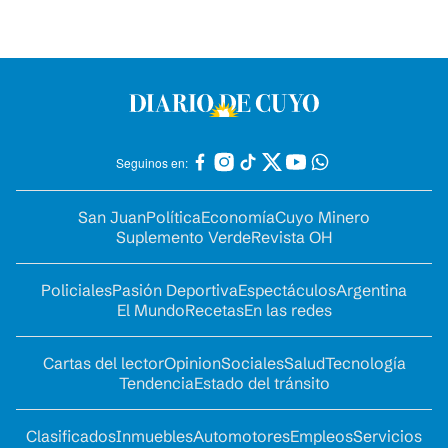
Seguinos en:
San Juan
Política
Economía
Cuyo Minero
Suplemento Verde
Revista OH
Policiales
Pasión Deportiva
Espectáculos
Argentina
El Mundo
Recetas
En las redes
Cartas del lector
Opinion
Sociales
Salud
Tecnología
Tendencia
Estado del tránsito
Clasificados
Inmuebles
Automotores
Empleos
Servicios