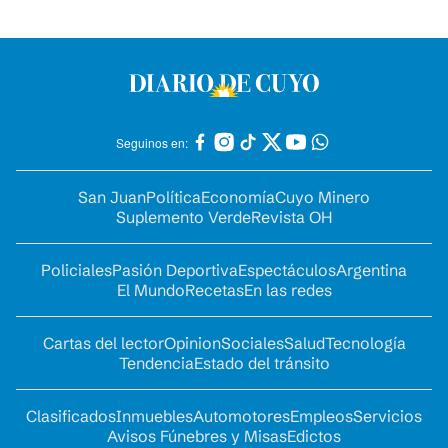
Seguinos en:
San Juan
Política
Economía
Cuyo Minero
Suplemento Verde
Revista OH
Policiales
Pasión Deportiva
Espectáculos
Argentina
El Mundo
Recetas
En las redes
Cartas del lector
Opinion
Sociales
Salud
Tecnología
Tendencia
Estado del tránsito
Clasificados
Inmuebles
Automotores
Empleos
Servicios
Avisos Fúnebres y Misas
Edictos