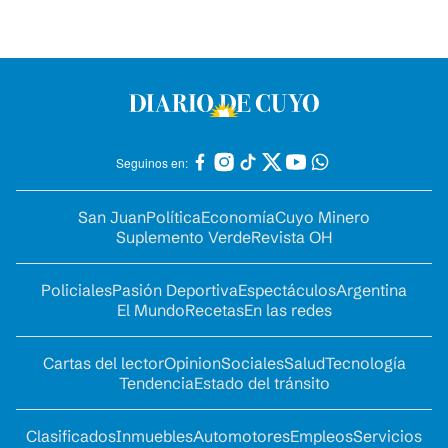
Seguinos en:
San Juan
Política
Economía
Cuyo Minero
Suplemento Verde
Revista OH
Policiales
Pasión Deportiva
Espectáculos
Argentina
El Mundo
Recetas
En las redes
Cartas del lector
Opinion
Sociales
Salud
Tecnología
Tendencia
Estado del tránsito
Clasificados
Inmuebles
Automotores
Empleos
Servicios