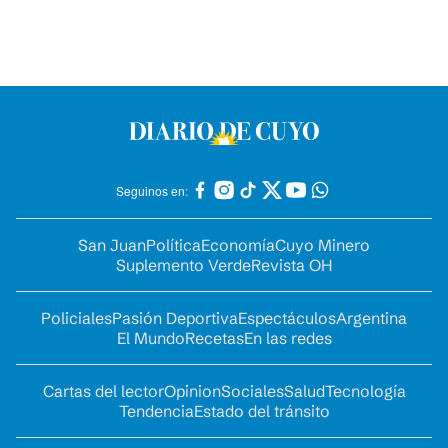
Seguinos en:
San Juan
Política
Economía
Cuyo Minero
Suplemento Verde
Revista OH
Policiales
Pasión Deportiva
Espectáculos
Argentina
El Mundo
Recetas
En las redes
Cartas del lector
Opinion
Sociales
Salud
Tecnología
Tendencia
Estado del tránsito