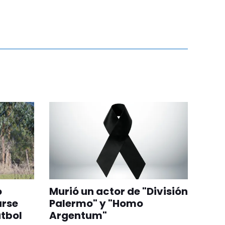
o
Murió un actor de "División
arse
Palermo" y "Homo
útbol
Argentum"