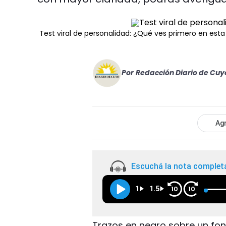
Test viral de personalidad: ¿Qué ves primero en est
Por
Redacción Diario de Cuy
Agr
Escuchá la nota complet
1
1.5
10
10
Trazos en negro sobre un fon