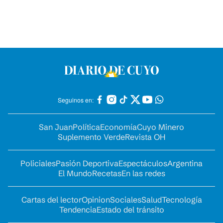
Seguinos en:
San Juan
Política
Economía
Cuyo Minero
Suplemento Verde
Revista OH
Policiales
Pasión Deportiva
Espectáculos
Argentina
El Mundo
Recetas
En las redes
Cartas del lector
Opinion
Sociales
Salud
Tecnología
Tendencia
Estado del tránsito