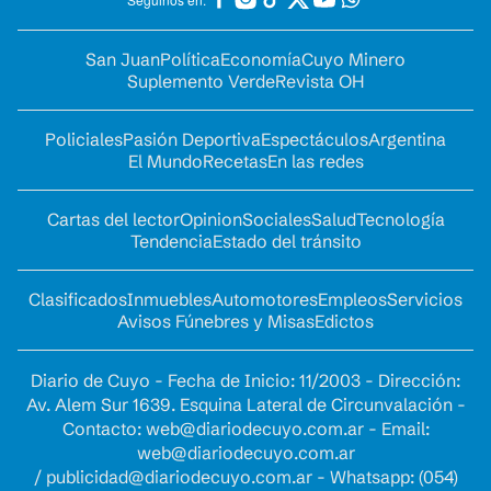
San Juan
Política
Economía
Cuyo Minero
Suplemento Verde
Revista OH
Policiales
Pasión Deportiva
Espectáculos
Argentina
El Mundo
Recetas
En las redes
Cartas del lector
Opinion
Sociales
Salud
Tecnología
Tendencia
Estado del tránsito
Clasificados
Inmuebles
Automotores
Empleos
Servicios
Avisos Fúnebres y Misas
Edictos
Diario de Cuyo - Fecha de Inicio: 11/2003 - Dirección:
Av. Alem Sur 1639. Esquina Lateral de Circunvalación -
Contacto:
web@diariodecuyo.com.ar
- Email:
web@diariodecuyo.com.ar
/
publicidad@diariodecuyo.com.ar
-
Whatsapp: (054)