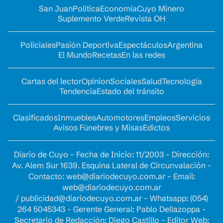
San Juan
Política
Economía
Cuyo Minero
Suplemento Verde
Revista OH
Policiales
Pasión Deportiva
Espectáculos
Argentina
El Mundo
Recetas
En las redes
Cartas del lector
Opinion
Sociales
Salud
Tecnología
Tendencia
Estado del tránsito
Clasificados
Inmuebles
Automotores
Empleos
Servicios
Avisos Fúnebres y Misas
Edictos
Diario de Cuyo - Fecha de Inicio: 11/2003 - Dirección:
Av. Alem Sur 1639. Esquina Lateral de Circunvalación -
Contacto:
web@diariodecuyo.com.ar
- Email:
web@diariodecuyo.com.ar
/
publicidad@diariodecuyo.com.ar
-
Whatsapp: (054)
264 5045343 - Gerente General: Pablo Dellazoppa -
Secretario de Redacción: Diego Castillo - Editor Web: