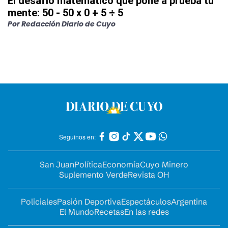
El desafío matemático que pone a prueba tu
mente: 50 - 50 x 0 + 5 ÷ 5
Por
Redacción Diario de Cuyo
Seguinos en:
San Juan
Política
Economía
Cuyo Minero
Suplemento Verde
Revista OH
Policiales
Pasión Deportiva
Espectáculos
Argentina
El Mundo
Recetas
En las redes