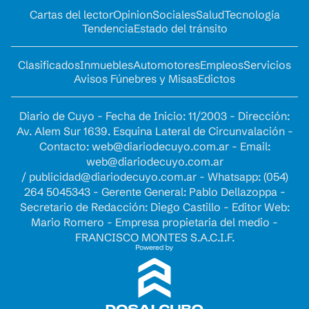
Cartas del lector
Opinion
Sociales
Salud
Tecnología
Tendencia
Estado del tránsito
Clasificados
Inmuebles
Automotores
Empleos
Servicios
Avisos Fúnebres y Misas
Edictos
Diario de Cuyo - Fecha de Inicio: 11/2003 - Dirección:
Av. Alem Sur 1639. Esquina Lateral de Circunvalación -
Contacto:
web@diariodecuyo.com.ar
- Email:
web@diariodecuyo.com.ar
/
publicidad@diariodecuyo.com.ar
-
Whatsapp: (054)
264 5045343 - Gerente General: Pablo Dellazoppa -
Secretario de Redacción: Diego Castillo - Editor Web:
Mario Romero - Empresa propietaria del medio -
FRANCISCO MONTES S.A.C.I.F.