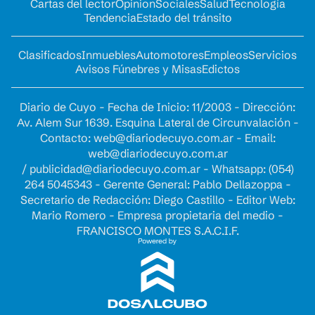
Cartas del lector
Opinion
Sociales
Salud
Tecnología
Tendencia
Estado del tránsito
Clasificados
Inmuebles
Automotores
Empleos
Servicios
Avisos Fúnebres y Misas
Edictos
Diario de Cuyo - Fecha de Inicio: 11/2003 - Dirección:
Av. Alem Sur 1639. Esquina Lateral de Circunvalación -
Contacto:
web@diariodecuyo.com.ar
- Email:
web@diariodecuyo.com.ar
/
publicidad@diariodecuyo.com.ar
-
Whatsapp: (054)
264 5045343 - Gerente General: Pablo Dellazoppa -
Secretario de Redacción: Diego Castillo - Editor Web:
Mario Romero - Empresa propietaria del medio -
FRANCISCO MONTES S.A.C.I.F.