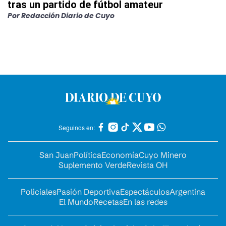
tras un partido de fútbol amateur
Por
Redacción Diario de Cuyo
Seguinos en:
San Juan
Política
Economía
Cuyo Minero
Suplemento Verde
Revista OH
Policiales
Pasión Deportiva
Espectáculos
Argentina
El Mundo
Recetas
En las redes