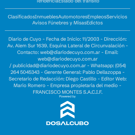
Tendencia
Estado del tránsito
Clasificados
Inmuebles
Automotores
Empleos
Servicios
Avisos Fúnebres y Misas
Edictos
Diario de Cuyo - Fecha de Inicio: 11/2003 - Dirección:
Av. Alem Sur 1639. Esquina Lateral de Circunvalación -
Contacto:
web@diariodecuyo.com.ar
- Email:
web@diariodecuyo.com.ar
/
publicidad@diariodecuyo.com.ar
-
Whatsapp: (054)
264 5045343 - Gerente General: Pablo Dellazoppa -
Secretario de Redacción: Diego Castillo - Editor Web:
Mario Romero - Empresa propietaria del medio -
FRANCISCO MONTES S.A.C.I.F.