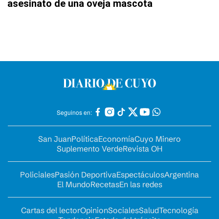
asesinato de una oveja mascota
Seguinos en:
San Juan
Política
Economía
Cuyo Minero
Suplemento Verde
Revista OH
Policiales
Pasión Deportiva
Espectáculos
Argentina
El Mundo
Recetas
En las redes
Cartas del lector
Opinion
Sociales
Salud
Tecnología