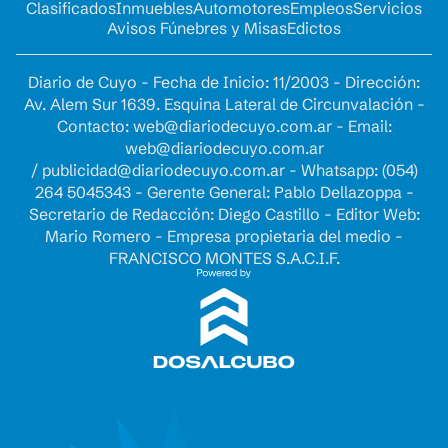
Clasificados
Inmuebles
Automotores
Empleos
Servicios
Avisos Fúnebres y Misas
Edictos
Diario de Cuyo - Fecha de Inicio: 11/2003 - Dirección:
Av. Alem Sur 1639. Esquina Lateral de Circunvalación -
Contacto:
web@diariodecuyo.com.ar
- Email:
web@diariodecuyo.com.ar
/
publicidad@diariodecuyo.com.ar
-
Whatsapp: (054)
264 5045343 - Gerente General: Pablo Dellazoppa -
Secretario de Redacción: Diego Castillo - Editor Web:
Mario Romero - Empresa propietaria del medio -
FRANCISCO MONTES S.A.C.I.F.