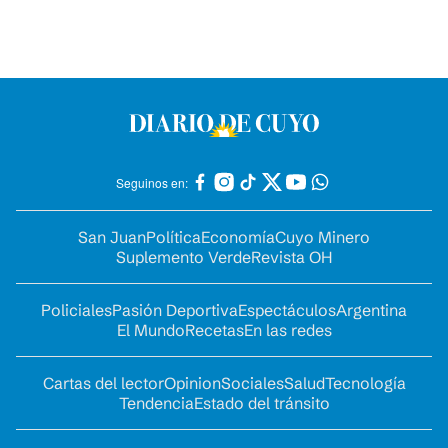
Seguinos en:
San Juan
Política
Economía
Cuyo Minero
Suplemento Verde
Revista OH
Policiales
Pasión Deportiva
Espectáculos
Argentina
El Mundo
Recetas
En las redes
Cartas del lector
Opinion
Sociales
Salud
Tecnología
Tendencia
Estado del tránsito