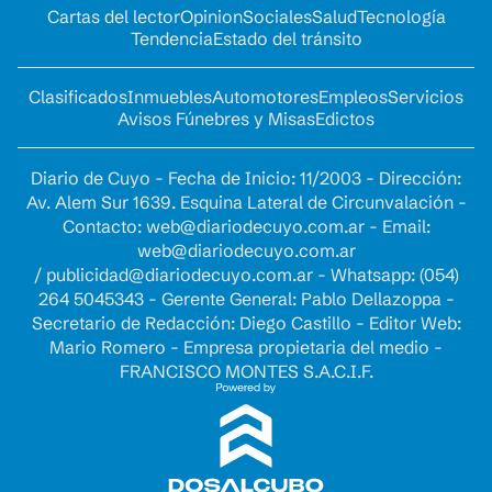
Cartas del lector
Opinion
Sociales
Salud
Tecnología
Tendencia
Estado del tránsito
Clasificados
Inmuebles
Automotores
Empleos
Servicios
Avisos Fúnebres y Misas
Edictos
Diario de Cuyo - Fecha de Inicio: 11/2003 - Dirección:
Av. Alem Sur 1639. Esquina Lateral de Circunvalación -
Contacto:
web@diariodecuyo.com.ar
- Email:
web@diariodecuyo.com.ar
/
publicidad@diariodecuyo.com.ar
-
Whatsapp: (054)
264 5045343 - Gerente General: Pablo Dellazoppa -
Secretario de Redacción: Diego Castillo - Editor Web:
Mario Romero - Empresa propietaria del medio -
FRANCISCO MONTES S.A.C.I.F.