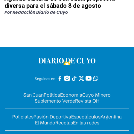
diversa para el sábado 8 de agosto
Por
Redacción Diario de Cuyo
Seguinos en:
San Juan
Política
Economía
Cuyo Minero
Suplemento Verde
Revista OH
Policiales
Pasión Deportiva
Espectáculos
Argentina
El Mundo
Recetas
En las redes