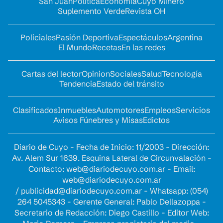
San Juan
Política
Economía
Cuyo Minero
Suplemento Verde
Revista OH
Policiales
Pasión Deportiva
Espectáculos
Argentina
El Mundo
Recetas
En las redes
Cartas del lector
Opinion
Sociales
Salud
Tecnología
Tendencia
Estado del tránsito
Clasificados
Inmuebles
Automotores
Empleos
Servicios
Avisos Fúnebres y Misas
Edictos
Diario de Cuyo - Fecha de Inicio: 11/2003 - Dirección:
Av. Alem Sur 1639. Esquina Lateral de Circunvalación -
Contacto:
web@diariodecuyo.com.ar
- Email:
web@diariodecuyo.com.ar
/
publicidad@diariodecuyo.com.ar
-
Whatsapp: (054)
264 5045343 - Gerente General: Pablo Dellazoppa -
Secretario de Redacción: Diego Castillo - Editor Web: