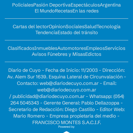
Policiales
Pasión Deportiva
Espectáculos
Argentina
El Mundo
Recetas
En las redes
Cartas del lector
Opinion
Sociales
Salud
Tecnología
Tendencia
Estado del tránsito
Clasificados
Inmuebles
Automotores
Empleos
Servicios
Avisos Fúnebres y Misas
Edictos
Diario de Cuyo - Fecha de Inicio: 11/2003 - Dirección:
Av. Alem Sur 1639. Esquina Lateral de Circunvalación -
Contacto:
web@diariodecuyo.com.ar
- Email:
web@diariodecuyo.com.ar
/
publicidad@diariodecuyo.com.ar
-
Whatsapp: (054)
264 5045343 - Gerente General: Pablo Dellazoppa -
Secretario de Redacción: Diego Castillo - Editor Web:
Mario Romero - Empresa propietaria del medio -
FRANCISCO MONTES S.A.C.I.F.