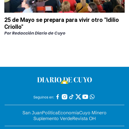
25 de Mayo se prepara para vivir otro "Idilio
Criollo"
Por
Redacción Diario de Cuyo
Seguinos en:
San Juan
Política
Economía
Cuyo Minero
Suplemento Verde
Revista OH