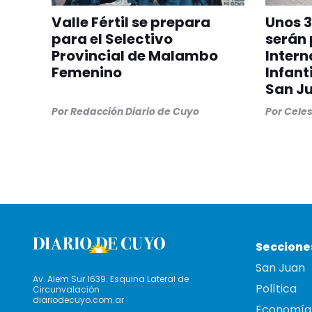
Valle Fértil se prepara
Unos 3
para el Selectivo
serán 
Provincial de Malambo
Intern
Femenino
Infant
San J
Por
Redacción Diario de Cuyo
Por
Cele
Seccione
San Juan
Av. Alem Sur 1639. Esquina Lateral de
Política
Circunvalación
diariodecuyo.com.ar
Economía