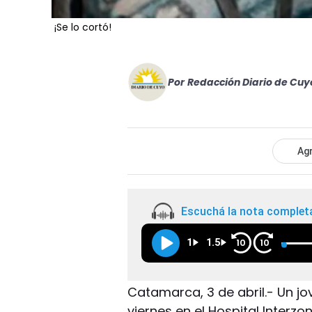
¡Se lo cortó!
Por
Redacción Diario de Cuy
Agr
Escuchá la nota complet
1
1.5
10
10
Catamarca, 3 de abril.- Un j
viernes en el Hospital Interz