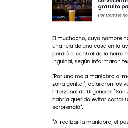
cervecerías
gratuito p
Por
Celeste R
El muchacho, cuyo nombre no
una reja de una casa en la a
perdió el control de la herra
inguinal, según informaron te
"Por una mala maniobra al ma
zona genital", aclararon los 
Interzonal de Urgencias "San 
habría querido evitar cortar u
sorprendió".
"Al realizar la maniobra, el p