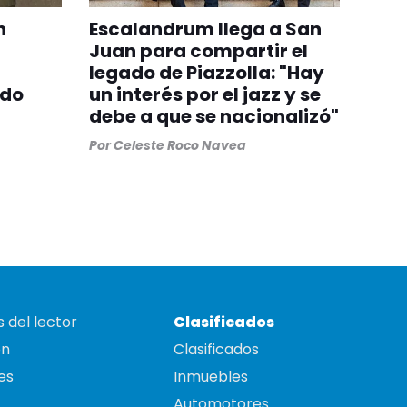
n
Escalandrum llega a San
Juan para compartir el
legado de Piazzolla: "Hay
ndo
un interés por el jazz y se
debe a que se nacionalizó"
Por
Celeste Roco Navea
 del lector
Clasificados
on
Clasificados
es
Inmuebles
Automotores