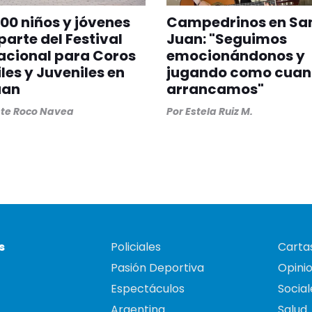
00 niños y jóvenes
Campedrinos en Sa
parte del Festival
Juan: "Seguimos
acional para Coros
emocionándonos y
iles y Juveniles en
jugando como cua
uan
arrancamos"
ste Roco Navea
Por
Estela Ruiz M.
s
Policiales
Cartas
Pasión Deportiva
Opini
Espectáculos
Social
Argentina
Salud