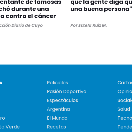
sentante de famosas
que la gente diga q
chó durante una
una buena persona"
 contra el cáncer
ción Diario de Cuyo
Por
Estela Ruiz M.
s
Policiales
Cartas
Pasión Deportiva
Opini
Espectáculos
Social
Argentina
Salud
ro
El Mundo
Tecno
to Verde
Recetas
Tende