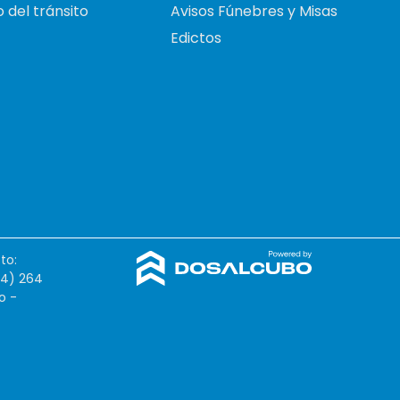
 del tránsito
Avisos Fúnebres y Misas
Edictos
to:
54) 264
o -