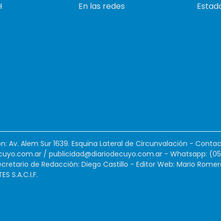
H
En las redes
Estado
ión: Av. Alem Sur 1639. Esquina Lateral de Circunvalación - Contac
cuyo.com.ar
/
publicidad@diariodecuyo.com.ar
-
Whatsapp: (0
cretario de Redacción: Diego Castillo - Editor Web: Mario Romer
 S.A.C.I.F.