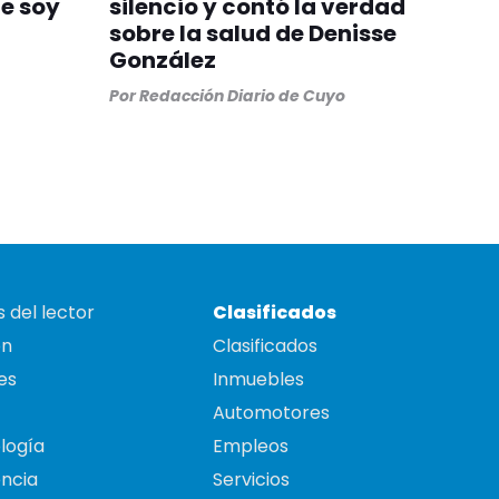
ue soy
silencio y contó la verdad
sobre la salud de Denisse
González
Por
Redacción Diario de Cuyo
 del lector
Clasificados
on
Clasificados
es
Inmuebles
Automotores
logía
Empleos
ncia
Servicios