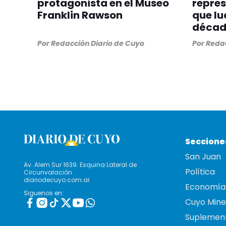
protagonista en el Museo
repre
Franklin Rawson
que lu
década
Por
Redacción Diario de Cuyo
Por
Redac
Seccione
San Juan
Av. Alem Sur 1639. Esquina Lateral de
Política
Circunvalación
diariodecuyo.com.ar
Economía
Siguenos en:
Cuyo Mine
Suplemen