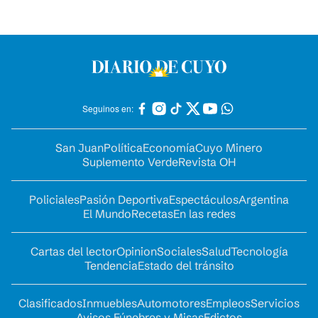
Seguinos en:
San Juan
Política
Economía
Cuyo Minero
Suplemento Verde
Revista OH
Policiales
Pasión Deportiva
Espectáculos
Argentina
El Mundo
Recetas
En las redes
Cartas del lector
Opinion
Sociales
Salud
Tecnología
Tendencia
Estado del tránsito
Clasificados
Inmuebles
Automotores
Empleos
Servicios
Avisos Fúnebres y Misas
Edictos