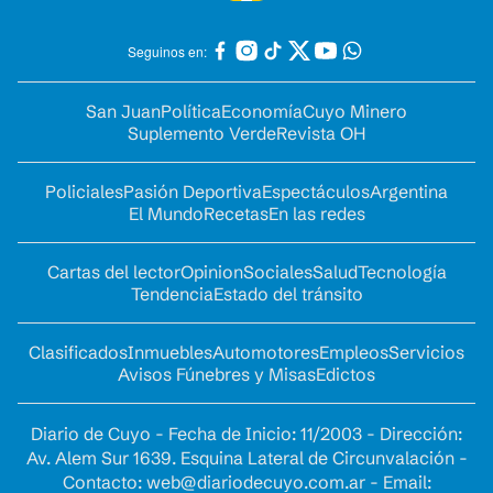
Seguinos en:
San Juan
Política
Economía
Cuyo Minero
Suplemento Verde
Revista OH
Policiales
Pasión Deportiva
Espectáculos
Argentina
El Mundo
Recetas
En las redes
Cartas del lector
Opinion
Sociales
Salud
Tecnología
Tendencia
Estado del tránsito
Clasificados
Inmuebles
Automotores
Empleos
Servicios
Avisos Fúnebres y Misas
Edictos
Diario de Cuyo - Fecha de Inicio: 11/2003 - Dirección:
Av. Alem Sur 1639. Esquina Lateral de Circunvalación -
Contacto:
web@diariodecuyo.com.ar
- Email: