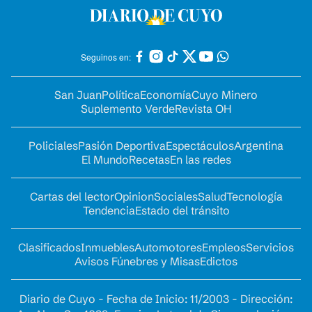
Seguinos en:
San Juan
Política
Economía
Cuyo Minero
Suplemento Verde
Revista OH
Policiales
Pasión Deportiva
Espectáculos
Argentina
El Mundo
Recetas
En las redes
Cartas del lector
Opinion
Sociales
Salud
Tecnología
Tendencia
Estado del tránsito
Clasificados
Inmuebles
Automotores
Empleos
Servicios
Avisos Fúnebres y Misas
Edictos
Diario de Cuyo - Fecha de Inicio: 11/2003 - Dirección: