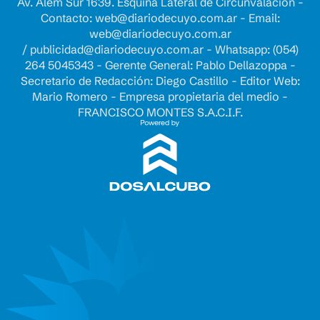
Av. Alem Sur 1639. Esquina Lateral de Circunvalación -
Contacto:
web@diariodecuyo.com.ar
- Email:
web@diariodecuyo.com.ar
/
publicidad@diariodecuyo.com.ar
-
Whatsapp: (054)
264 5045343 - Gerente General: Pablo Dellazoppa -
Secretario de Redacción: Diego Castillo - Editor Web:
Mario Romero - Empresa propietaria del medio -
FRANCISCO MONTES S.A.C.I.F.