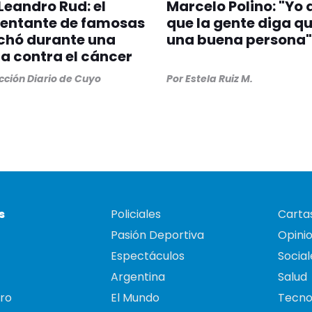
Leandro Rud: el
Marcelo Polino: "Yo 
sentante de famosas
que la gente diga q
chó durante una
una buena persona"
 contra el cáncer
ción Diario de Cuyo
Por
Estela Ruiz M.
s
Policiales
Cartas
Pasión Deportiva
Opini
Espectáculos
Social
Argentina
Salud
ro
El Mundo
Tecno