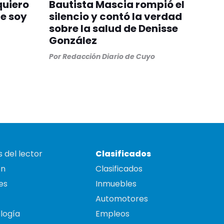
quiero
Bautista Mascia rompió el
ue soy
silencio y contó la verdad
sobre la salud de Denisse
González
Por
Redacción Diario de Cuyo
 del lector
Clasificados
on
Clasificados
es
Inmuebles
Automotores
logía
Empleos