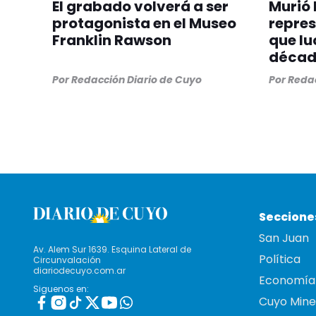
El grabado volverá a ser
Murió 
protagonista en el Museo
repre
Franklin Rawson
que lu
década
Por
Redacción Diario de Cuyo
Por
Redac
Seccione
San Juan
Av. Alem Sur 1639. Esquina Lateral de
Política
Circunvalación
diariodecuyo.com.ar
Economía
Siguenos en:
Cuyo Mine