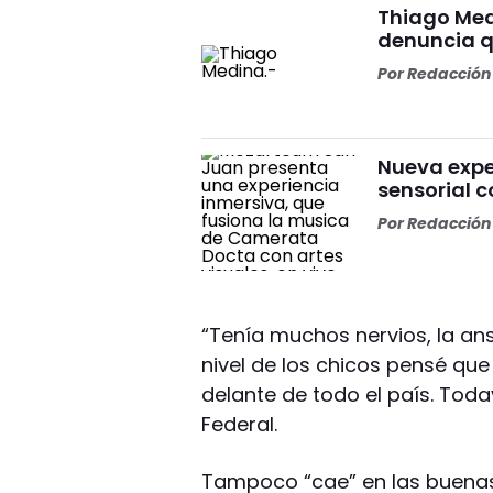
Thiago Med
denuncia qu
Por
Redacción 
Nueva expe
sensorial 
Por
Redacción 
“Tenía muchos nervios, la a
nivel de los chicos pensé qu
delante de todo el país. Tod
Federal.
Tampoco “cae” en las buenas c