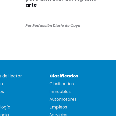
arte
Por
Redacción Diario de Cuyo
 del lector
Clasificados
on
Clasificados
es
Inmuebles
Automotores
logía
Empleos
ncia
Servicios