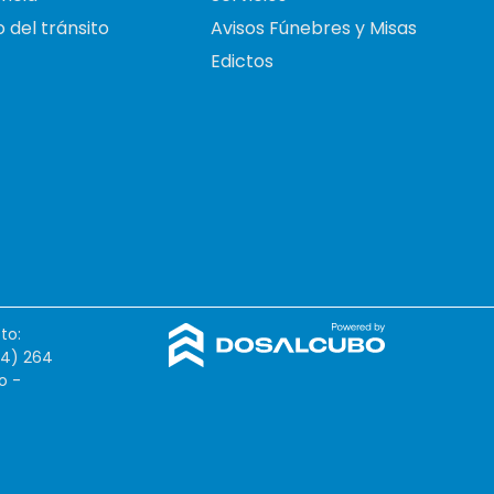
 del tránsito
Avisos Fúnebres y Misas
Edictos
to:
54) 264
o -