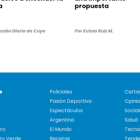
a
propuesta
ción Diario de Cuyo
Por
Estela Ruiz M.
s
Policiales
Cartas
Pasión Deportiva
Opini
Espectáculos
Social
Argentina
Salud
ro
El Mundo
Tecno
to Verde
Recetas
Tende