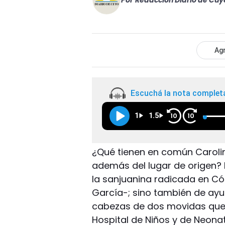
Por
Redacción Diario de Cuy
Agr
Escuchá la nota complet
1
1.5
10
10
¿Qué tienen en común Carolin
además del lugar de origen? 
la sanjuanina radicada en Có
García-; sino también de ayud
cabezas de dos movidas que 
Hospital de Niños y de Neona