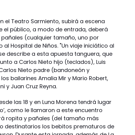
 en el Teatro Sarmiento, subirá a escena
 el público, a modo de entrada, deberá
 pañales (cualquier tamaño, uno por
 Hospital de Niños. "Un viaje iniciático al
se describe a esta apuesta tanguera, que
unto a Carlos Nieto hijo (teclados), Luis
 Carlos Nieto padre (bandoneón y
os bailarines Amalia Mir y Mario Robert,
ni y Juan Cruz Reyna.
desde las 18 y en Luna Morena tendrá lugar
rio’, como le llamaron a este encuentro
rá ropita y pañales (del tamaño más
 destinatarios los bebitos prematuros de
wson. Durante esta jornada, además de La