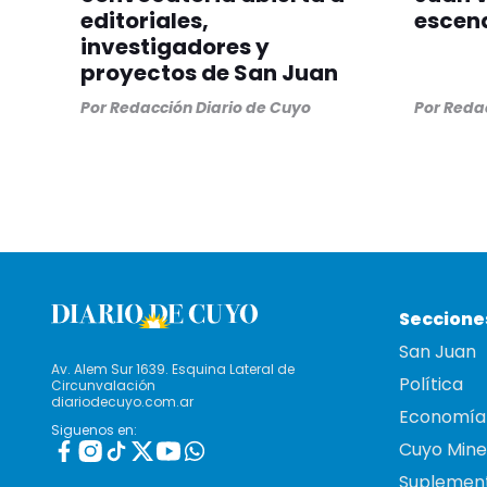
editoriales,
escen
investigadores y
proyectos de San Juan
Por
Redacción Diario de Cuyo
Por
Redac
Seccione
San Juan
Av. Alem Sur 1639. Esquina Lateral de
Política
Circunvalación
diariodecuyo.com.ar
Economía
Siguenos en:
Cuyo Mine
Suplemen