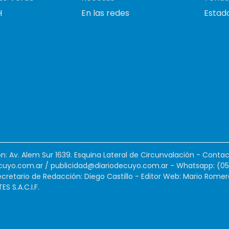
H
En las redes
Estado
ión: Av. Alem Sur 1639. Esquina Lateral de Circunvalación - Contac
cuyo.com.ar
/
publicidad@diariodecuyo.com.ar
-
Whatsapp: (0
cretario de Redacción: Diego Castillo - Editor Web: Mario Romer
 S.A.C.I.F.