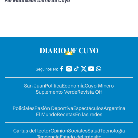
Por
Redacción Diario de Cuyo
Seguinos en:
San Juan
Política
Economía
Cuyo Minero
Suplemento Verde
Revista OH
Policiales
Pasión Deportiva
Espectáculos
Argentina
El Mundo
Recetas
En las redes
Cartas del lector
Opinion
Sociales
Salud
Tecnología
Tendencia
Estado del tránsito