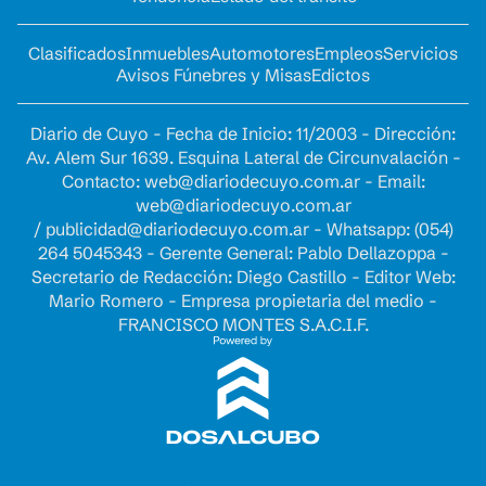
Clasificados
Inmuebles
Automotores
Empleos
Servicios
Avisos Fúnebres y Misas
Edictos
Diario de Cuyo - Fecha de Inicio: 11/2003 - Dirección:
Av. Alem Sur 1639. Esquina Lateral de Circunvalación -
Contacto:
web@diariodecuyo.com.ar
- Email:
web@diariodecuyo.com.ar
/
publicidad@diariodecuyo.com.ar
-
Whatsapp: (054)
264 5045343 - Gerente General: Pablo Dellazoppa -
Secretario de Redacción: Diego Castillo - Editor Web:
Mario Romero - Empresa propietaria del medio -
FRANCISCO MONTES S.A.C.I.F.