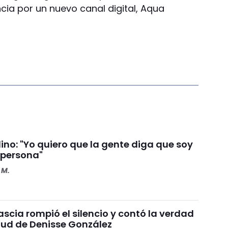
cia por un nuevo canal digital, Aqua
ino: "Yo quiero que la gente diga que soy
 persona"
 M.
scia rompió el silencio y contó la verdad
alud de Denisse González