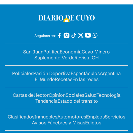
Seguinos en:
San Juan
Política
Economía
Cuyo Minero
Suplemento Verde
Revista OH
Policiales
Pasión Deportiva
Espectáculos
Argentina
El Mundo
Recetas
En las redes
Cartas del lector
Opinion
Sociales
Salud
Tecnología
Tendencia
Estado del tránsito
Clasificados
Inmuebles
Automotores
Empleos
Servicios
Avisos Fúnebres y Misas
Edictos