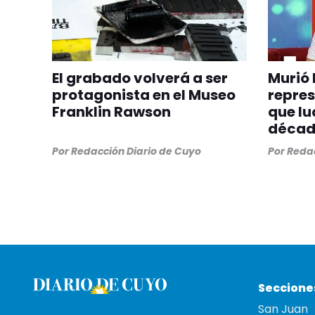
El grabado volverá a ser
Murió 
protagonista en el Museo
repre
Franklin Rawson
que lu
década
Por
Redacción Diario de Cuyo
Por
Redac
Seccione
San Juan