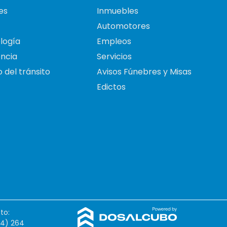
es
Inmuebles
Automotores
logía
Empleos
ncia
Servicios
 del tránsito
Avisos Fúnebres y Misas
Edictos
to:
54) 264