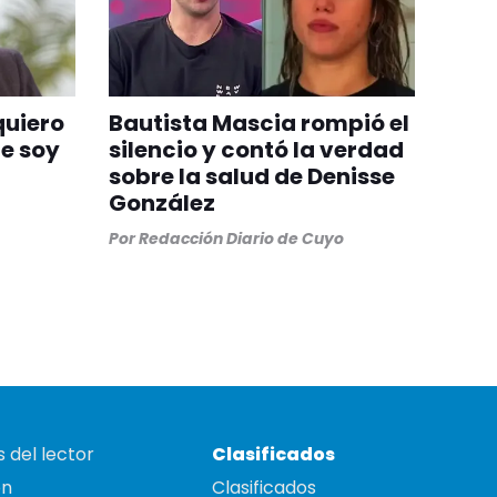
quiero
Bautista Mascia rompió el
ue soy
silencio y contó la verdad
sobre la salud de Denisse
González
Por
Redacción Diario de Cuyo
 del lector
Clasificados
on
Clasificados