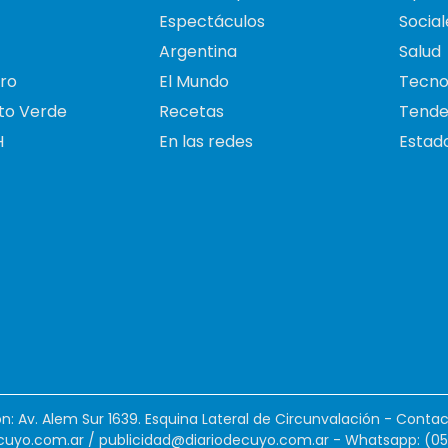
Espectáculos
Social
Argentina
Salud
ro
El Mundo
Tecno
to Verde
Recetas
Tende
H
En las redes
Estado
ión: Av. Alem Sur 1639. Esquina Lateral de Circunvalación - Contac
cuyo.com.ar
/
publicidad@diariodecuyo.com.ar
-
Whatsapp: (0