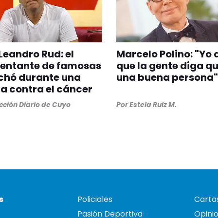
Leandro Rud: el
Marcelo Polino: "Yo 
sentante de famosas
que la gente diga q
chó durante una
una buena persona"
 contra el cáncer
ción Diario de Cuyo
Por
Estela Ruiz M.
s
Policiales
Cartas
Pasión Deportiva
Opini