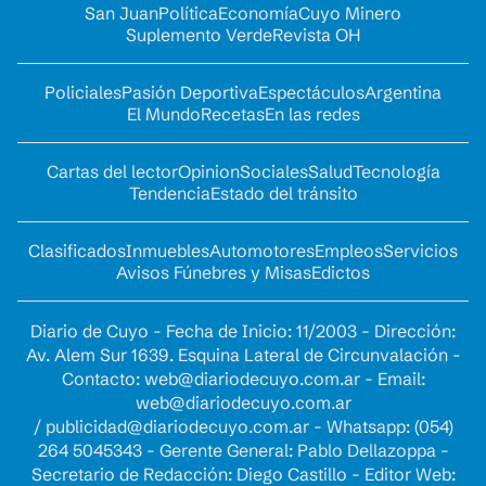
San Juan
Política
Economía
Cuyo Minero
Suplemento Verde
Revista OH
Policiales
Pasión Deportiva
Espectáculos
Argentina
El Mundo
Recetas
En las redes
Cartas del lector
Opinion
Sociales
Salud
Tecnología
Tendencia
Estado del tránsito
Clasificados
Inmuebles
Automotores
Empleos
Servicios
Avisos Fúnebres y Misas
Edictos
Diario de Cuyo - Fecha de Inicio: 11/2003 - Dirección:
Av. Alem Sur 1639. Esquina Lateral de Circunvalación -
Contacto:
web@diariodecuyo.com.ar
- Email:
web@diariodecuyo.com.ar
/
publicidad@diariodecuyo.com.ar
-
Whatsapp: (054)
264 5045343 - Gerente General: Pablo Dellazoppa -
Secretario de Redacción: Diego Castillo - Editor Web: