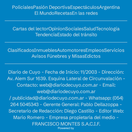
Policiales
Pasión Deportiva
Espectáculos
Argentina
El Mundo
Recetas
En las redes
Cartas del lector
Opinion
Sociales
Salud
Tecnología
Tendencia
Estado del tránsito
Clasificados
Inmuebles
Automotores
Empleos
Servicios
Avisos Fúnebres y Misas
Edictos
Diario de Cuyo - Fecha de Inicio: 11/2003 - Dirección:
Av. Alem Sur 1639. Esquina Lateral de Circunvalación -
Contacto:
web@diariodecuyo.com.ar
- Email:
web@diariodecuyo.com.ar
/
publicidad@diariodecuyo.com.ar
-
Whatsapp: (054)
264 5045343 - Gerente General: Pablo Dellazoppa -
Secretario de Redacción: Diego Castillo - Editor Web:
Mario Romero - Empresa propietaria del medio -
FRANCISCO MONTES S.A.C.I.F.