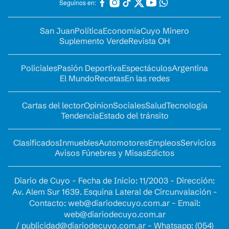
Seguinos en:
San Juan
Política
Economía
Cuyo Minero
Suplemento Verde
Revista OH
Policiales
Pasión Deportiva
Espectáculos
Argentina
El Mundo
Recetas
En las redes
Cartas del lector
Opinion
Sociales
Salud
Tecnología
Tendencia
Estado del tránsito
Clasificados
Inmuebles
Automotores
Empleos
Servicios
Avisos Fúnebres y Misas
Edictos
Diario de Cuyo - Fecha de Inicio: 11/2003 - Dirección:
Av. Alem Sur 1639. Esquina Lateral de Circunvalación -
Contacto:
web@diariodecuyo.com.ar
- Email:
web@diariodecuyo.com.ar
/
publicidad@diariodecuyo.com.ar
-
Whatsapp: (054)