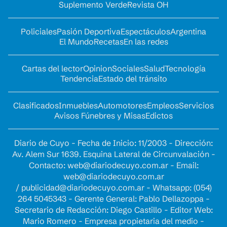
Suplemento Verde
Revista OH
Policiales
Pasión Deportiva
Espectáculos
Argentina
El Mundo
Recetas
En las redes
Cartas del lector
Opinion
Sociales
Salud
Tecnología
Tendencia
Estado del tránsito
Clasificados
Inmuebles
Automotores
Empleos
Servicios
Avisos Fúnebres y Misas
Edictos
Diario de Cuyo - Fecha de Inicio: 11/2003 - Dirección:
Av. Alem Sur 1639. Esquina Lateral de Circunvalación -
Contacto:
web@diariodecuyo.com.ar
- Email:
web@diariodecuyo.com.ar
/
publicidad@diariodecuyo.com.ar
-
Whatsapp: (054)
264 5045343 - Gerente General: Pablo Dellazoppa -
Secretario de Redacción: Diego Castillo - Editor Web:
Mario Romero - Empresa propietaria del medio -