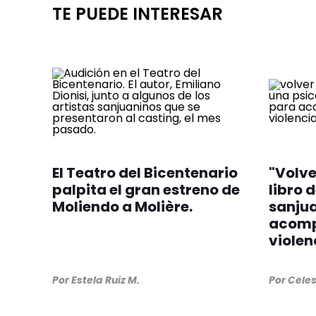
TE PUEDE INTERESAR
El Teatro del Bicentenario
"Volver
palpita el gran estreno de
libro 
Moliendo a Molière.
sanju
acomp
violen
Por
Estela Ruiz M.
Por
Cele