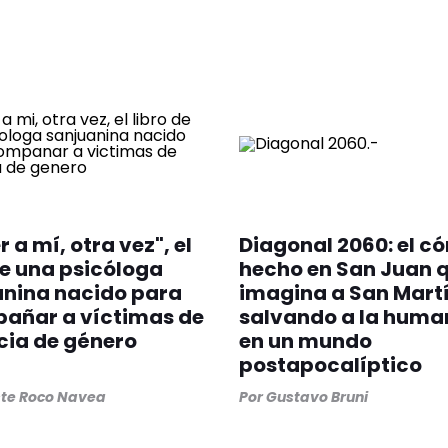
 a mí, otra vez", el
Diagonal 2060: el c
de una psicóloga
hecho en San Juan 
anina nacido para
imagina a San Mart
añar a víctimas de
salvando a la huma
cia de género
en un mundo
postapocalíptico
ste Roco Navea
Por
Gustavo Bruni