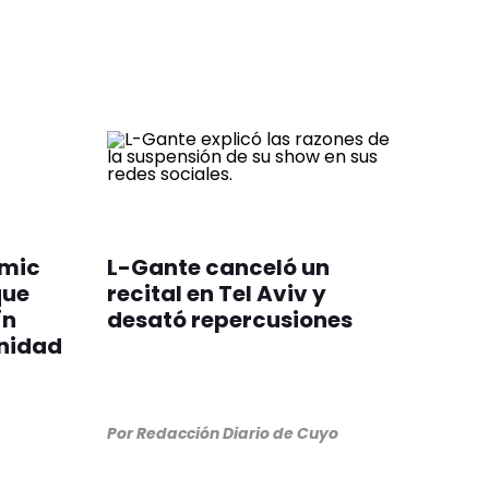
ómic
L-Gante canceló un
que
recital en Tel Aviv y
ín
desató repercusiones
nidad
Por
Redacción Diario de Cuyo