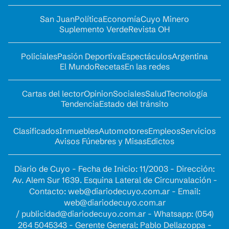
San Juan
Política
Economía
Cuyo Minero
Suplemento Verde
Revista OH
Policiales
Pasión Deportiva
Espectáculos
Argentina
El Mundo
Recetas
En las redes
Cartas del lector
Opinion
Sociales
Salud
Tecnología
Tendencia
Estado del tránsito
Clasificados
Inmuebles
Automotores
Empleos
Servicios
Avisos Fúnebres y Misas
Edictos
Diario de Cuyo - Fecha de Inicio: 11/2003 - Dirección:
Av. Alem Sur 1639. Esquina Lateral de Circunvalación -
Contacto:
web@diariodecuyo.com.ar
- Email:
web@diariodecuyo.com.ar
/
publicidad@diariodecuyo.com.ar
-
Whatsapp: (054)
264 5045343 - Gerente General: Pablo Dellazoppa -