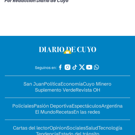
Por
Redacción Diario de Cuyo
Seguinos en:
San Juan
Política
Economía
Cuyo Minero
Suplemento Verde
Revista OH
Policiales
Pasión Deportiva
Espectáculos
Argentina
El Mundo
Recetas
En las redes
Cartas del lector
Opinion
Sociales
Salud
Tecnología
Tendencia
Estado del tránsito