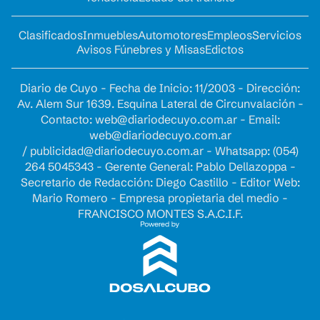
Clasificados
Inmuebles
Automotores
Empleos
Servicios
Avisos Fúnebres y Misas
Edictos
Diario de Cuyo - Fecha de Inicio: 11/2003 - Dirección:
Av. Alem Sur 1639. Esquina Lateral de Circunvalación -
Contacto:
web@diariodecuyo.com.ar
- Email:
web@diariodecuyo.com.ar
/
publicidad@diariodecuyo.com.ar
-
Whatsapp: (054)
264 5045343 - Gerente General: Pablo Dellazoppa -
Secretario de Redacción: Diego Castillo - Editor Web:
Mario Romero - Empresa propietaria del medio -
FRANCISCO MONTES S.A.C.I.F.