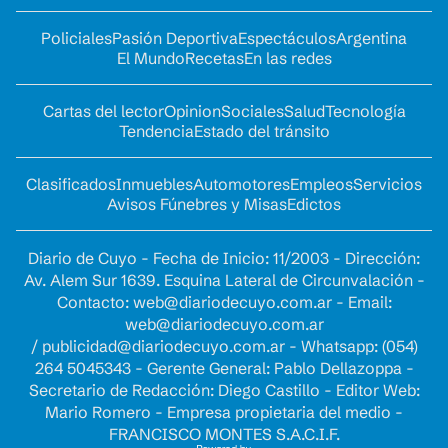
Policiales
Pasión Deportiva
Espectáculos
Argentina
El Mundo
Recetas
En las redes
Cartas del lector
Opinion
Sociales
Salud
Tecnología
Tendencia
Estado del tránsito
Clasificados
Inmuebles
Automotores
Empleos
Servicios
Avisos Fúnebres y Misas
Edictos
Diario de Cuyo - Fecha de Inicio: 11/2003 - Dirección:
Av. Alem Sur 1639. Esquina Lateral de Circunvalación -
Contacto:
web@diariodecuyo.com.ar
- Email:
web@diariodecuyo.com.ar
/
publicidad@diariodecuyo.com.ar
-
Whatsapp: (054)
264 5045343 - Gerente General: Pablo Dellazoppa -
Secretario de Redacción: Diego Castillo - Editor Web:
Mario Romero - Empresa propietaria del medio -
FRANCISCO MONTES S.A.C.I.F.