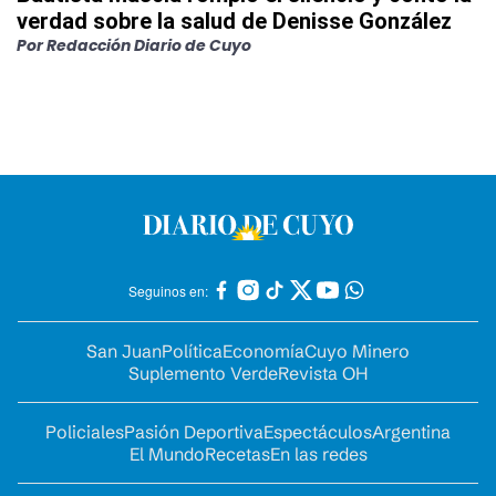
verdad sobre la salud de Denisse González
Por
Redacción Diario de Cuyo
Seguinos en:
San Juan
Política
Economía
Cuyo Minero
Suplemento Verde
Revista OH
Policiales
Pasión Deportiva
Espectáculos
Argentina
El Mundo
Recetas
En las redes