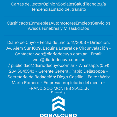
Cartas del lector
Opinion
Sociales
Salud
Tecnología
Tendencia
Estado del tránsito
Clasificados
Inmuebles
Automotores
Empleos
Servicios
Avisos Fúnebres y Misas
Edictos
Diario de Cuyo - Fecha de Inicio: 11/2003 - Dirección:
Av. Alem Sur 1639. Esquina Lateral de Circunvalación -
Contacto:
web@diariodecuyo.com.ar
- Email:
web@diariodecuyo.com.ar
/
publicidad@diariodecuyo.com.ar
-
Whatsapp: (054)
264 5045343 - Gerente General: Pablo Dellazoppa -
Secretario de Redacción: Diego Castillo - Editor Web:
Mario Romero - Empresa propietaria del medio -
FRANCISCO MONTES S.A.C.I.F.