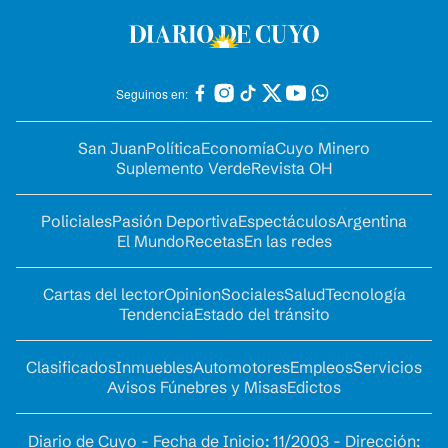
Seguinos en:
San Juan
Política
Economía
Cuyo Minero
Suplemento Verde
Revista OH
Policiales
Pasión Deportiva
Espectáculos
Argentina
El Mundo
Recetas
En las redes
Cartas del lector
Opinion
Sociales
Salud
Tecnología
Tendencia
Estado del tránsito
Clasificados
Inmuebles
Automotores
Empleos
Servicios
Avisos Fúnebres y Misas
Edictos
Diario de Cuyo - Fecha de Inicio: 11/2003 - Dirección: