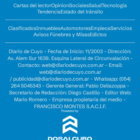
Cartas del lector
Opinion
Sociales
Salud
Tecnología
Tendencia
Estado del tránsito
Clasificados
Inmuebles
Automotores
Empleos
Servicios
Avisos Fúnebres y Misas
Edictos
Diario de Cuyo - Fecha de Inicio: 11/2003 - Dirección:
Av. Alem Sur 1639. Esquina Lateral de Circunvalación -
Contacto:
web@diariodecuyo.com.ar
- Email:
web@diariodecuyo.com.ar
/
publicidad@diariodecuyo.com.ar
-
Whatsapp: (054)
264 5045343 - Gerente General: Pablo Dellazoppa -
Secretario de Redacción: Diego Castillo - Editor Web:
Mario Romero - Empresa propietaria del medio -
FRANCISCO MONTES S.A.C.I.F.