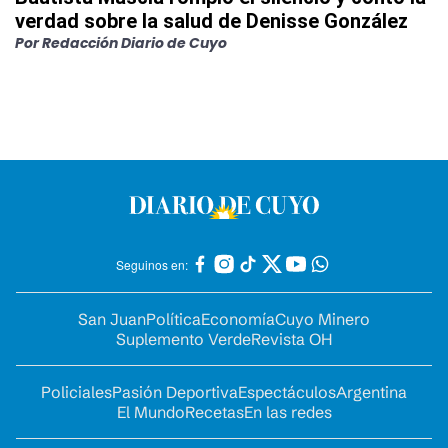
verdad sobre la salud de Denisse González
Por
Redacción Diario de Cuyo
Seguinos en:
San Juan
Política
Economía
Cuyo Minero
Suplemento Verde
Revista OH
Policiales
Pasión Deportiva
Espectáculos
Argentina
El Mundo
Recetas
En las redes