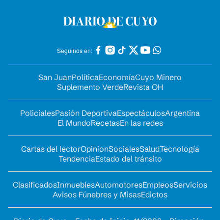
Seguinos en:
San Juan
Política
Economía
Cuyo Minero
Suplemento Verde
Revista OH
Policiales
Pasión Deportiva
Espectáculos
Argentina
El Mundo
Recetas
En las redes
Cartas del lector
Opinion
Sociales
Salud
Tecnología
Tendencia
Estado del tránsito
Clasificados
Inmuebles
Automotores
Empleos
Servicios
Avisos Fúnebres y Misas
Edictos