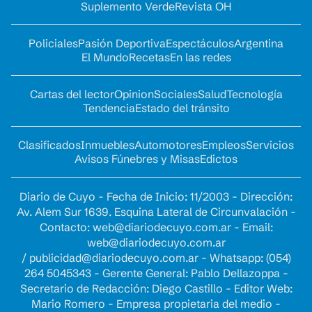
Suplemento Verde
Revista OH
Policiales
Pasión Deportiva
Espectáculos
Argentina
El Mundo
Recetas
En las redes
Cartas del lector
Opinion
Sociales
Salud
Tecnología
Tendencia
Estado del tránsito
Clasificados
Inmuebles
Automotores
Empleos
Servicios
Avisos Fúnebres y Misas
Edictos
Diario de Cuyo - Fecha de Inicio: 11/2003 - Dirección:
Av. Alem Sur 1639. Esquina Lateral de Circunvalación -
Contacto:
web@diariodecuyo.com.ar
- Email:
web@diariodecuyo.com.ar
/
publicidad@diariodecuyo.com.ar
-
Whatsapp: (054)
264 5045343 - Gerente General: Pablo Dellazoppa -
Secretario de Redacción: Diego Castillo - Editor Web:
Mario Romero - Empresa propietaria del medio -