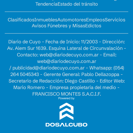
Tendencia
Estado del tránsito
Clasificados
Inmuebles
Automotores
Empleos
Servicios
Avisos Fúnebres y Misas
Edictos
Diario de Cuyo - Fecha de Inicio: 11/2003 - Dirección:
Av. Alem Sur 1639. Esquina Lateral de Circunvalación -
Contacto:
web@diariodecuyo.com.ar
- Email:
web@diariodecuyo.com.ar
/
publicidad@diariodecuyo.com.ar
-
Whatsapp: (054)
264 5045343 - Gerente General: Pablo Dellazoppa -
Secretario de Redacción: Diego Castillo - Editor Web:
Mario Romero - Empresa propietaria del medio -
FRANCISCO MONTES S.A.C.I.F.