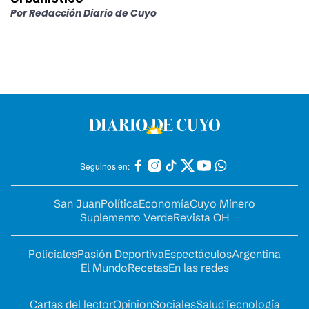
Por
Redacción Diario de Cuyo
Seguinos en:
San Juan
Política
Economía
Cuyo Minero
Suplemento Verde
Revista OH
Policiales
Pasión Deportiva
Espectáculos
Argentina
El Mundo
Recetas
En las redes
Cartas del lector
Opinion
Sociales
Salud
Tecnología