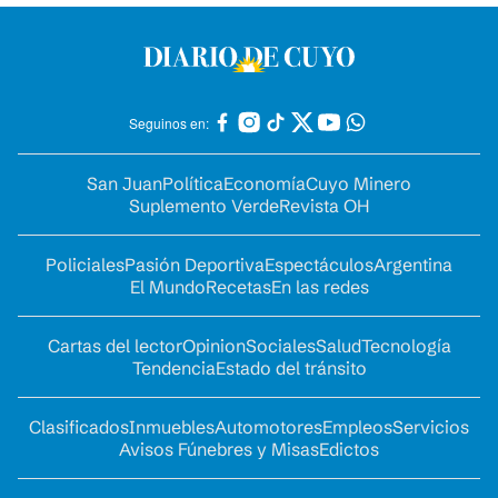
Seguinos en:
San Juan
Política
Economía
Cuyo Minero
Suplemento Verde
Revista OH
Policiales
Pasión Deportiva
Espectáculos
Argentina
El Mundo
Recetas
En las redes
Cartas del lector
Opinion
Sociales
Salud
Tecnología
Tendencia
Estado del tránsito
Clasificados
Inmuebles
Automotores
Empleos
Servicios
Avisos Fúnebres y Misas
Edictos