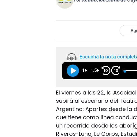
Por
Redacción Diario de Cuy
Agr
Escuchá la nota complet
1
1.5
10
10
El viernes a las 22, la Asoci
subirá al escenario del Teatr
Argentina: Aportes desde la d
que tiene como línea conduct
un recorrido desde los aboríg
Riveros-Luna, Le Corps, Estud