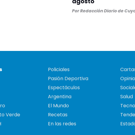
agosto
Por
Redacción Diario de Cuy
s
Policiales
Cartas
Pasión Deportiva
Opini
Espectáculos
Social
Argentina
Salud
ro
El Mundo
Tecno
to Verde
Recetas
Tende
H
En las redes
Estado