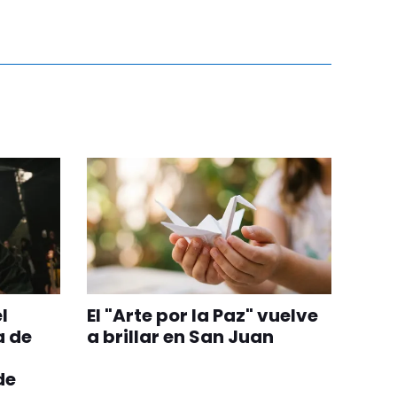
l
El "Arte por la Paz" vuelve
a de
a brillar en San Juan
 de