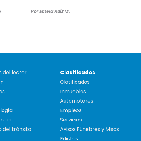
o
Por
Estela Ruiz M.
 del lector
Clasificados
on
Clasificados
es
Inmuebles
Automotores
logía
Empleos
ncia
Servicios
 del tránsito
Avisos Fúnebres y Misas
Edictos