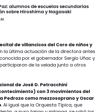
a Paz: alumnos de escuelas secundarias
rán sobre Hiroshima y Nagasaki
 M.
ecital de villancicos del Coro de niños y
en la última actuación de la directora antes
 reconocida por el gobernador Sergio Uñac y
participaron de la velada junto a otros
ional de José D. Petracchini
contecimiento) con 3 movimientos del
ina Pedrozo como mezzosoprano y Oscar
o
. Al igual que la Orquesta Típica, que
rón, a puro tango y milonga, se robó los