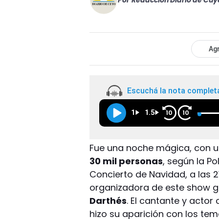
Por
Redacción Diario de Cuy
Agr
Escuchá la nota complet
1
1.5
10
10
Fue una noche mágica, con u
30 mil personas
, según la Po
Concierto de Navidad, a las 2
organizadora de este show g
Darthés
. El cantante y acto
hizo su aparición con los te