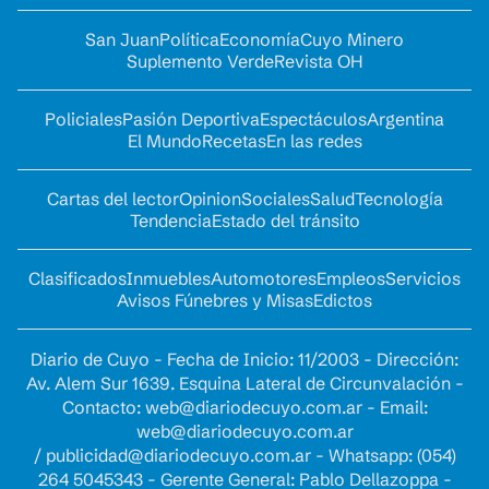
San Juan
Política
Economía
Cuyo Minero
Suplemento Verde
Revista OH
Policiales
Pasión Deportiva
Espectáculos
Argentina
El Mundo
Recetas
En las redes
Cartas del lector
Opinion
Sociales
Salud
Tecnología
Tendencia
Estado del tránsito
Clasificados
Inmuebles
Automotores
Empleos
Servicios
Avisos Fúnebres y Misas
Edictos
Diario de Cuyo - Fecha de Inicio: 11/2003 - Dirección:
Av. Alem Sur 1639. Esquina Lateral de Circunvalación -
Contacto:
web@diariodecuyo.com.ar
- Email:
web@diariodecuyo.com.ar
/
publicidad@diariodecuyo.com.ar
-
Whatsapp: (054)
264 5045343 - Gerente General: Pablo Dellazoppa -