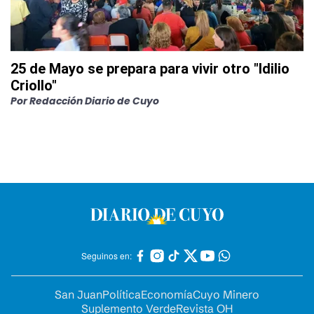
25 de Mayo se prepara para vivir otro "Idilio
Criollo"
Por
Redacción Diario de Cuyo
Seguinos en:
San Juan
Política
Economía
Cuyo Minero
Suplemento Verde
Revista OH