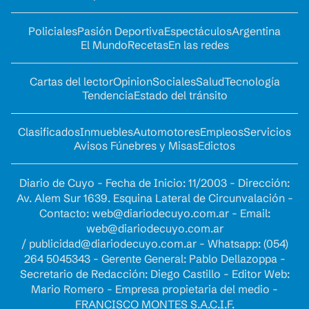
Policiales
Pasión Deportiva
Espectáculos
Argentina
El Mundo
Recetas
En las redes
Cartas del lector
Opinion
Sociales
Salud
Tecnología
Tendencia
Estado del tránsito
Clasificados
Inmuebles
Automotores
Empleos
Servicios
Avisos Fúnebres y Misas
Edictos
Diario de Cuyo - Fecha de Inicio: 11/2003 - Dirección:
Av. Alem Sur 1639. Esquina Lateral de Circunvalación -
Contacto:
web@diariodecuyo.com.ar
- Email:
web@diariodecuyo.com.ar
/
publicidad@diariodecuyo.com.ar
-
Whatsapp: (054)
264 5045343 - Gerente General: Pablo Dellazoppa -
Secretario de Redacción: Diego Castillo - Editor Web:
Mario Romero - Empresa propietaria del medio -
FRANCISCO MONTES S.A.C.I.F.