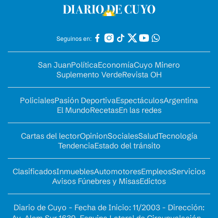
Seguinos en:
San Juan
Política
Economía
Cuyo Minero
Suplemento Verde
Revista OH
Policiales
Pasión Deportiva
Espectáculos
Argentina
El Mundo
Recetas
En las redes
Cartas del lector
Opinion
Sociales
Salud
Tecnología
Tendencia
Estado del tránsito
Clasificados
Inmuebles
Automotores
Empleos
Servicios
Avisos Fúnebres y Misas
Edictos
Diario de Cuyo - Fecha de Inicio: 11/2003 - Dirección: