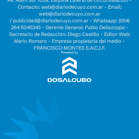
Av. Alem Sur 1639. Esquina Lateral de Circunvalación -
Contacto:
web@diariodecuyo.com.ar
- Email:
web@diariodecuyo.com.ar
/
publicidad@diariodecuyo.com.ar
-
Whatsapp: (054)
264 5045343 - Gerente General: Pablo Dellazoppa -
Secretario de Redacción: Diego Castillo - Editor Web:
Mario Romero - Empresa propietaria del medio -
FRANCISCO MONTES S.A.C.I.F.