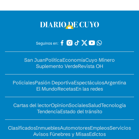
Seguinos en:
San Juan
Política
Economía
Cuyo Minero
Suplemento Verde
Revista OH
Policiales
Pasión Deportiva
Espectáculos
Argentina
El Mundo
Recetas
En las redes
Cartas del lector
Opinion
Sociales
Salud
Tecnología
Tendencia
Estado del tránsito
Clasificados
Inmuebles
Automotores
Empleos
Servicios
Avisos Fúnebres y Misas
Edictos